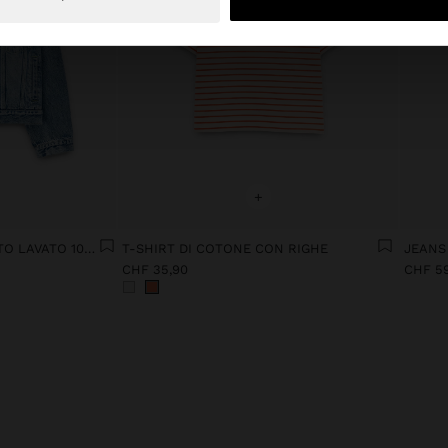
+
GIACCA IN DENIM EFFETTO LAVATO 100% COTONE
T-SHIRT DI COTONE CON RIGHE
JEANS
CHF 35,90
CHF 5