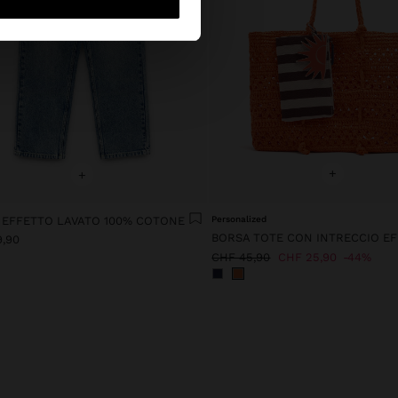
+
+
 EFFETTO LAVATO 100% COTONE
Personalized
9,90
CHF 45,90
CHF 25,90
44%