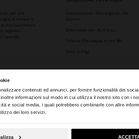
composizione, cura e origine
arati, per una
Composizione: 95% Argento, 5%
iglia di evitare il
Zirconio
 la sua lucentezza
Dimensioni cm: .9x.3 (LxL)
 in argento
ni speciali.
Finitura: Placcatura in oro 18k
Peso: 0.64gr
ookie
nalizzare contenuti ed annunci, per fornire funzionalità dei socia
inoltre informazioni sul modo in cui utilizza il nostro sito con i 
icità e social media, i quali potrebbero combinarle con altre inform
to da Svizzera. Vuoi navigare sul nostro sito United State
lizzo dei loro servizi.
No, resta in Svizzera
Sì, port
alizza
ACCETTA