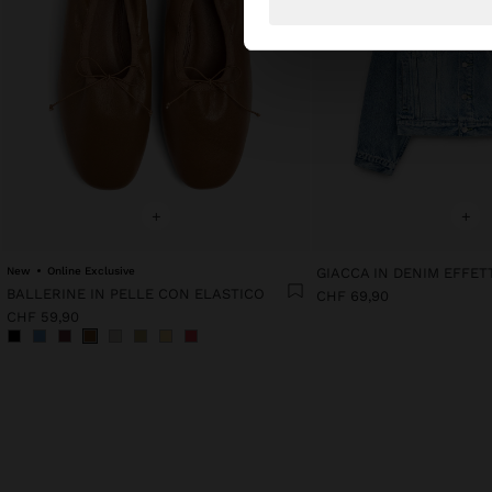
+
+
New
Online Exclusive
BALLERINE IN PELLE CON ELASTICO
CHF 69,90
CHF 59,90