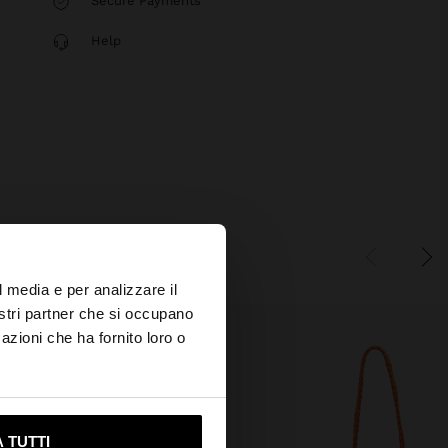
Secure Payments
Help
×
l media e per analizzare il
nostri partner che si occupano
azioni che ha fornito loro o
s?
ami su United States
 TUTTI