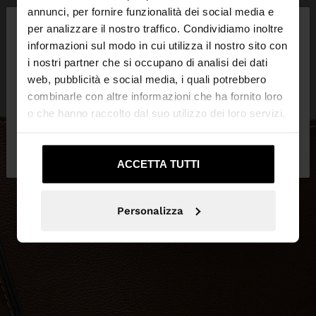
×
annunci, per fornire funzionalità dei social media e
ciao
per analizzare il nostro traffico. Condividiamo inoltre
informazioni sul modo in cui utilizza il nostro sito con
i nostri partner che si occupano di analisi dei dati
Stai accedendo al sito da Svizzera. Vuoi navigare
web, pubblicità e social media, i quali potrebbero
sul nostro sito United States?
combinarle con altre informazioni che ha fornito loro
o che hanno raccolto dal suo utilizzo dei loro servizi.
No, resta in
Sì, portami su United
Svizzera
States
ACCETTA TUTTI
Personalizza