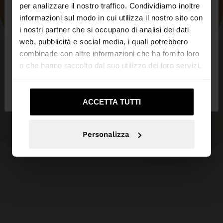
×
ciao
per analizzare il nostro traffico. Condividiamo inoltre
informazioni sul modo in cui utilizza il nostro sito con
i nostri partner che si occupano di analisi dei dati
Stai accedendo al sito da Svizzera. Vuoi navigare
web, pubblicità e social media, i quali potrebbero
sul nostro sito United States?
combinarle con altre informazioni che ha fornito loro
o che hanno raccolto dal suo utilizzo dei loro servizi.
No, resta in
Sì, portami su United
Svizzera
States
ACCETTA TUTTI
Personalizza