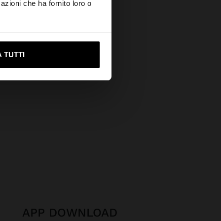
azioni che ha fornito loro o
s?
ami su United States
 TUTTI
APP DOWNLOAD