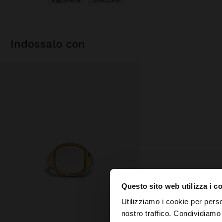
Bigiotteria
Orecchini
indossalo con
Questo sito web utilizza i c
ciao
Utilizziamo i cookie per perso
nostro traffico. Condividiamo 