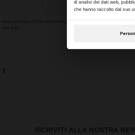
di analisi dei dati web, pubbl
Stai accedendo al si
+
che hanno raccolto dal suo uti
ANELLO SIGILLO CON CONCHIGLIA PER MIGNOLO
CHF 9,90
Person
ISCRIVITI ALLA NOSTRA N