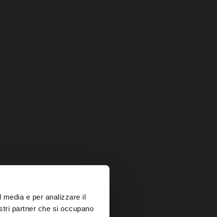
×
l media e per analizzare il
nostri partner che si occupano