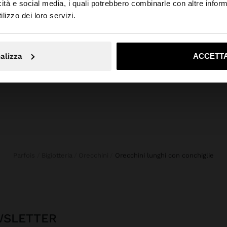
icità e social media, i quali potrebbero combinarle con altre inform
to da Svizzera. Vuoi navigare sul nostro sito United State
lizzo dei loro servizi.
No, resta in Svizzera
Sì, port
alizza
ACCETTA
Parfois
Bigiotteria
Orecchini
orecchini lunghi con conchiglie
EWSLETTER