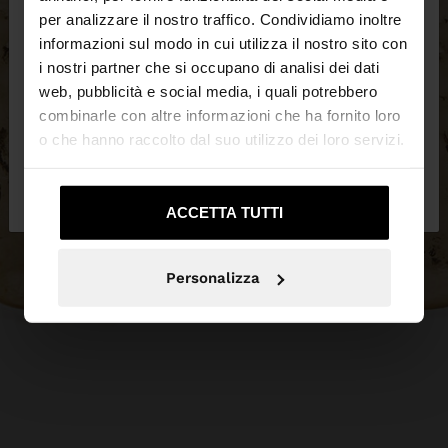
×
ciao
per analizzare il nostro traffico. Condividiamo inoltre
informazioni sul modo in cui utilizza il nostro sito con
i nostri partner che si occupano di analisi dei dati
Stai accedendo al sito da Svizzera. Vuoi navigare
web, pubblicità e social media, i quali potrebbero
sul nostro sito United States?
combinarle con altre informazioni che ha fornito loro
o che hanno raccolto dal suo utilizzo dei loro servizi.
No, resta in
Sì, portami su United
Svizzera
States
ACCETTA TUTTI
Personalizza