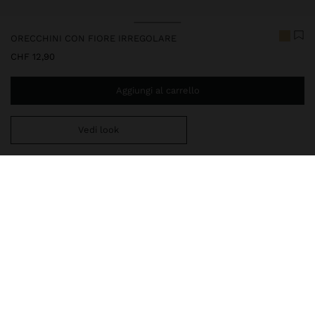
ORECCHINI CON FIORE IRREGOLARE
CHF 12,90
Aggiungi al carrello
Vedi look
Ti mancano
CHF 59,99
per la consegna gratuita a domicilio
248012
|
dorato
La nostra delicata collezione di gioielli comprende collane,
orecchini, bracciali e anelli con finiture in argento rodiato e oro
brillante. Alcuni gioielli sono decorati da zirconi, perle d'acqua
dolce o cristalli, e vantano design sofisticati ed eleganti
Bigiotteria
Orecchini