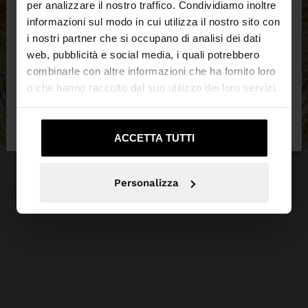
×
ciao
per analizzare il nostro traffico. Condividiamo inoltre
informazioni sul modo in cui utilizza il nostro sito con
i nostri partner che si occupano di analisi dei dati
Stai accedendo al sito da Svizzera. Vuoi navigare
web, pubblicità e social media, i quali potrebbero
sul nostro sito United States?
combinarle con altre informazioni che ha fornito loro
o che hanno raccolto dal suo utilizzo dei loro servizi.
No, resta in
Sì, portami su United
Svizzera
States
ACCETTA TUTTI
Personalizza