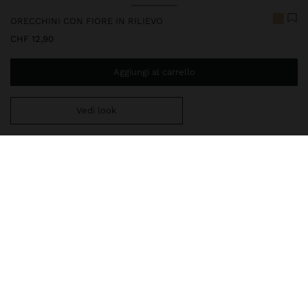
ORECCHINI CON FIORE IN RILIEVO
CHF 12,90
Aggiungi al carrello
Vedi look
Ti mancano
CHF 59,99
per la consegna gratuita a domicilio
248008
|
dorato
La nostra delicata collezione di gioielli comprende collane,
orecchini, bracciali e anelli con finiture in argento rodiato e oro
brillante. Alcuni gioielli sono decorati da zirconi, perle d'acqua
dolce o cristalli, e vantano design sofisticati ed eleganti
Bigiotteria
Orecchini