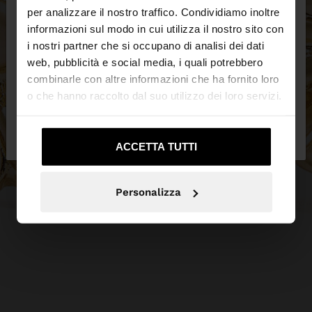
×
ciao
per analizzare il nostro traffico. Condividiamo inoltre
informazioni sul modo in cui utilizza il nostro sito con
i nostri partner che si occupano di analisi dei dati
Stai accedendo al sito da Svizzera. Vuoi navigare
web, pubblicità e social media, i quali potrebbero
sul nostro sito United States?
combinarle con altre informazioni che ha fornito loro
o che hanno raccolto dal suo utilizzo dei loro servizi.
No, resta in
Sì, portami su United
Svizzera
States
ACCETTA TUTTI
Personalizza