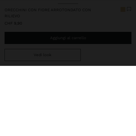
ORECCHINI CON FIORE ARROTONDATO CON
RILIEVO
CHF 9,90
Aggiungi al carrello
Vedi look
Ti mancano
CHF 59,99
per la consegna gratuita a domicilio
248010
|
dorato
La nostra delicata collezione di gioielli comprende collane,
orecchini, bracciali e anelli con finiture in argento rodiato e oro
brillante. Alcuni gioielli sono decorati da zirconi, perle d'acqua
dolce o cristalli, e vantano design sofisticati ed eleganti
Bigiotteria
Orecchini