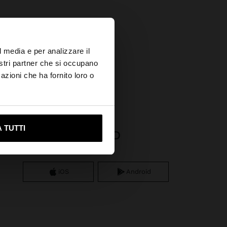
×
l media e per analizzare il
nostri partner che si occupano
azioni che ha fornito loro o
s?
ami su United States
 TUTTI
APP DOWNLOAD
iOS
Android