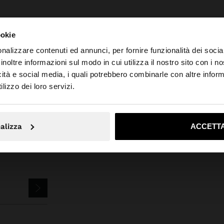
ookie
nalizzare contenuti ed annunci, per fornire funzionalità dei socia
inoltre informazioni sul modo in cui utilizza il nostro sito con i 
Parfois
Bigiotteria
Orecchini
orecchini con barra
icità e social media, i quali potrebbero combinarle con altre inform
to da Svizzera. Vuoi navigare sul nostro sito United State
lizzo dei loro servizi.
No, resta in Svizzera
Sì, port
alizza
ACCETTA
EWSLETTER