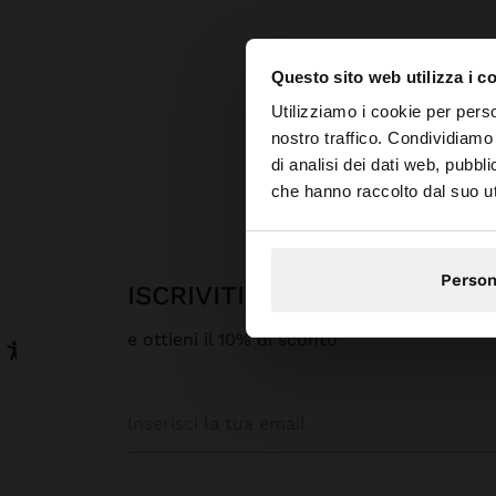
Questo sito web utilizza i c
ciao
Utilizziamo i cookie per perso
nostro traffico. Condividiamo 
di analisi dei dati web, pubbl
Stai accedendo al si
che hanno raccolto dal suo uti
Person
ISCRIVITI ALLA NOSTRA N
e ottieni il 10% di sconto