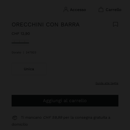
accesso
carrello
ORECCHINI CON BARRA
CHF 12,90
Selezionato
Dorato
|
247923
Unica
guida alle taglie
Aggiungi al carrello
Ti mancano
CHF 59,99
per la consegna gratuita a
domicilio