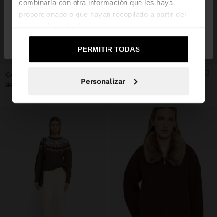
combinarla con otra información que les haya
proporcionado o que hayan recopilado a partir del
uso que haya hecho de sus servicios.
No, continuar en la web
Sí, llévame a
de España
United States
PERMITIR TODAS
+
+
CÁRDIGAN DE PUNTO CON ROMBOS
JERSEY DE PUNTO CON OJALES
Personalizar
32,99 €
15,99 €
52%
35,99 €
15,99 €
56%