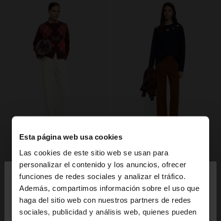
Esta página web usa cookies
Las cookies de este sitio web se usan para
×
personalizar el contenido y los anuncios, ofrecer
hola
funciones de redes sociales y analizar el tráfico.
Además, compartimos información sobre el uso que
haga del sitio web con nuestros partners de redes
Estás accediendo a la web de España. ¿Quieres ir a
sociales, publicidad y análisis web, quienes pueden
la web de United States?