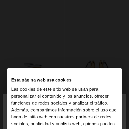
Esta página web usa cookies
Las cookies de este sitio web se usan para
×
personalizar el contenido y los anuncios, ofrecer
hola
+
funciones de redes sociales y analizar el tráfico.
+
Además, compartimos información sobre el uso que
haga del sitio web con nuestros partners de redes
ANILLO BICOLOR CON EFECTO ESPIRAL - ACERO INOXIDABLE
PENDIENTES DOBLES BICOLOR - ACERO INOXIDABLE
Estás accediendo a la web de España. ¿Quieres ir a
23,99 €
9,99 €
sociales, publicidad y análisis web, quienes pueden
la web de United States?