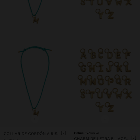
+
+
COLLAR DE CORDÓN AJUSTABLE CON LETRA M - ACERO INOXIDABLE
Online Exclusive
CHARM DE LETRA B - ACERO INOXIDABLE