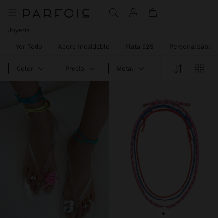
Joyería
Ver Todo
Acero Inoxidable
Plata 925
Personalizables
Color
Precio
Metal
Tipo De Product
+