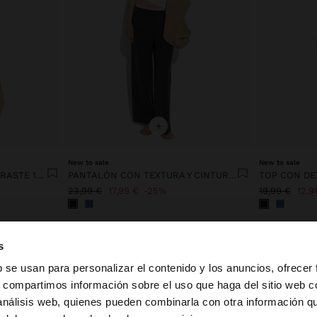
+
New to sale
New to sale
VESTIDO A RAYAS EN CONTRASTE 100% LYOCELL
PANTALÓN CON TEXTURA Y CINTURA ELÁSTICA
TOP CON DE
23,99 €
17,99 €
25%
19,99 €
12,9
s
b se usan para personalizar el contenido y los anuncios, ofrecer
s, compartimos información sobre el uso que haga del sitio web 
 análisis web, quienes pueden combinarla con otra información q
la web de España. ¿Quieres ir a la web de United States?