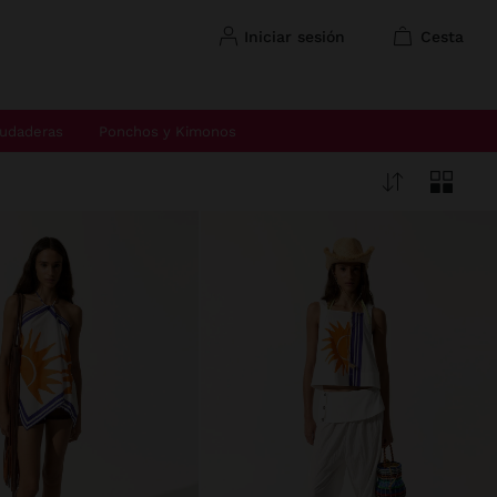
iniciar sesión
cesta
udaderas
Ponchos y Kimonos