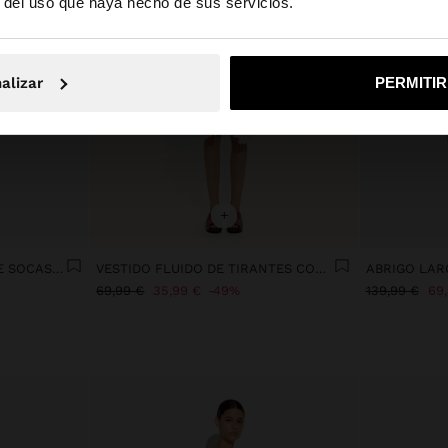
r del uso que haya hecho de sus servicios.
No, continuar en la web de España
Sí, llé
alizar
PERMITI
+
BLUSA CON ESTAMPADO DE SOCAS 100% ALGODÓN
VESTIDO FLUIDO DE TIRANTES CON BORLAS
ABRIGO LAR
69,99 €
35,99 €
49%
139,99 €
69