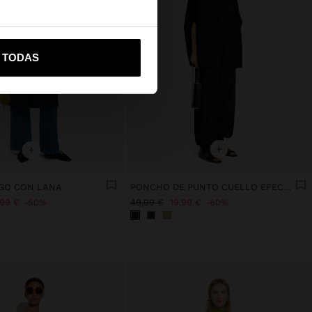
vame a United States
R TODAS
+
+
GO CON LANA
PONCHO DE PUNTO CUELLO EFECTO PELO
,99 €
50%
49,99 €
19,99 €
60%