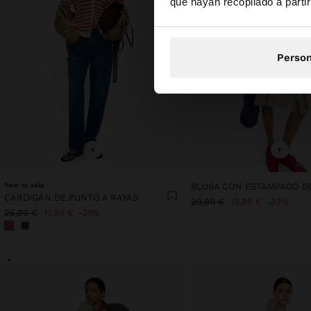
que hayan recopilado a parti
Person
+
+
New to sale
CÁRDIGAN DE PUNTO A RAYAS
29,99 €
19,99 €
33%
25,99 €
17,99 €
31%