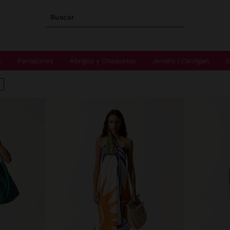
Buscar
s
Pantalones
Abrigos y Chaquetas
Jerséis | Cárdigan
S