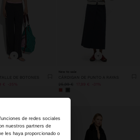
+
+
New to sale
TALLE DE BOTONES
CÁRDIGAN DE PUNTO A RAYAS
9 €
35%
25,99 €
17,99 €
31%
×
 funciones de redes sociales
con nuestros partners de
ue les haya proporcionado o