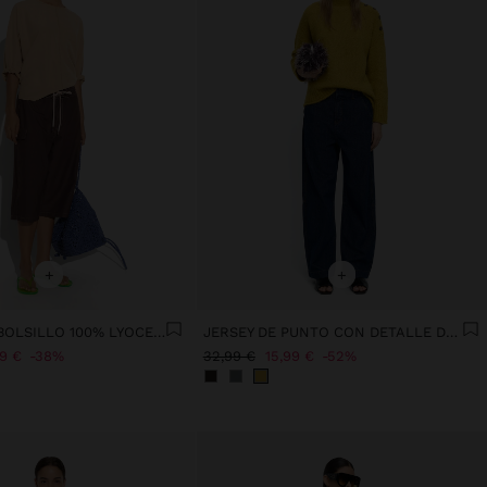
+
+
BLUSA CON BOLSILLO 100% LYOCELL
JERSEY DE PUNTO CON DETALLE DE BOTONES
99 €
38%
32,99 €
15,99 €
52%