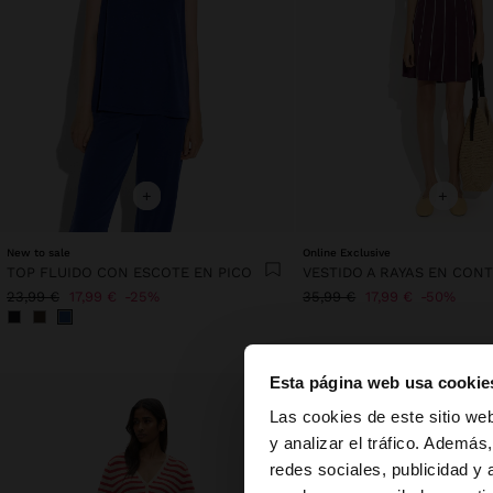
+
+
New to sale
Online Exclusive
TOP FLUIDO CON ESCOTE EN PICO
23,99 €
17,99 €
25%
35,99 €
17,99 €
50%
Esta página web usa cookie
hola
Las cookies de este sitio we
y analizar el tráfico. Ademá
redes sociales, publicidad y
Estás accediendo a 