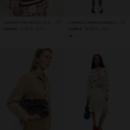
+
+
CAMISA CON BOLSILLO A CUADROS
CAMISA A RAYAS MANGA LARGA
32,99 €
15,99 €
52%
27,99 €
19,99 €
29%
+1