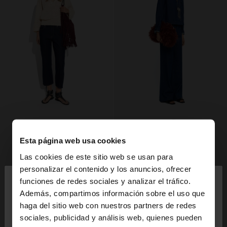
Esta página web usa cookies
Las cookies de este sitio web se usan para
×
personalizar el contenido y los anuncios, ofrecer
hola
funciones de redes sociales y analizar el tráfico.
Además, compartimos información sobre el uso que
haga del sitio web con nuestros partners de redes
Estás accediendo a la web de España. ¿Quieres ir a
sociales, publicidad y análisis web, quienes pueden
la web de United States?