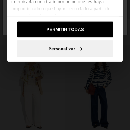
combinarla con otra información que les haya
proporcionado o que hayan recopilado a partir del
+
+
uso que haya hecho de sus servicios.
No, continuar en la web
Sí, llévame a
de España
United States
BLUSA FLUIDA CON BORDADOS 100% ALGODÓN
CAMISA DENIM CON BOLSILLO
PERMITIR TODAS
32,99 €
15,99 €
52%
39,99 €
19,99 €
50%
Personalizar