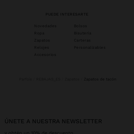
PUEDE INTERESARTE
Novedades
Bolsos
Ropa
Bisutería
Zapatos
Carteras
Relojes
Personalizables
Accesorios
Parfois
REBAJAS_ES
Zapatos
zapatos de tacón
ÚNETE A NUESTRA NEWSLETTER
y obtén un 10% de descuento