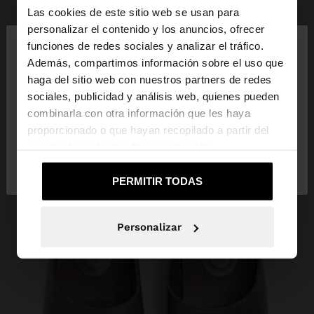
Las cookies de este sitio web se usan para
×
personalizar el contenido y los anuncios, ofrecer
hola
funciones de redes sociales y analizar el tráfico.
Además, compartimos información sobre el uso que
haga del sitio web con nuestros partners de redes
Estás accediendo a la web de España. ¿Quieres ir a
sociales, publicidad y análisis web, quienes pueden
la web de United States?
combinarla con otra información que les haya
proporcionado o que hayan recopilado a partir del
uso que haya hecho de sus servicios.
No, continuar en la web
Sí, llévame a
de España
United States
PERMITIR TODAS
Personalizar