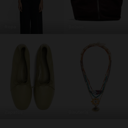
ropa
bolsos
zapatos
bisutería