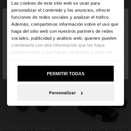
Las cookies de este sitio web se usan para
×
personalizar el contenido y los anuncios, ofrecer
hola
funciones de redes sociales y analizar el tráfico.
Además, compartimos información sobre el uso que
haga del sitio web con nuestros partners de redes
Estás accediendo a la web de España. ¿Quieres ir a
sociales, publicidad y análisis web, quienes pueden
la web de United States?
combinarla con otra información que les haya
proporcionado o que hayan recopilado a partir del
uso que haya hecho de sus servicios.
No, continuar en la web
Sí, llévame a
de España
United States
PERMITIR TODAS
Personalizar
+
+