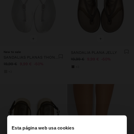
+
+
New to sale
SANDALIA PLANA JELLY
SANDALIAS PLANAS THONG CON TIRAS
19,99 €
9,99 €
50%
19,99 €
9,99 €
50%
+3
+3
Esta página web usa cookies