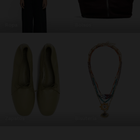
ropa
bolsos
zapatos
bisutería