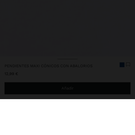
PENDIENTES MAXI CÓNICOS CON ABALORIOS
12,99 €
Añadir
Estás a
29,99 €
del envío gratis a domicilio
Entrega en tienda siempre gratis
249941
|
multicor