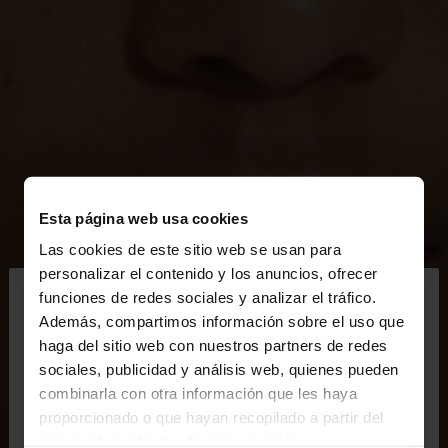
Esta página web usa cookies
Las cookies de este sitio web se usan para
×
personalizar el contenido y los anuncios, ofrecer
hola
funciones de redes sociales y analizar el tráfico.
Además, compartimos información sobre el uso que
haga del sitio web con nuestros partners de redes
Estás accediendo a la web de España. ¿Quieres ir a
sociales, publicidad y análisis web, quienes pueden
la web de United States?
combinarla con otra información que les haya
proporcionado o que hayan recopilado a partir del
uso que haya hecho de sus servicios.