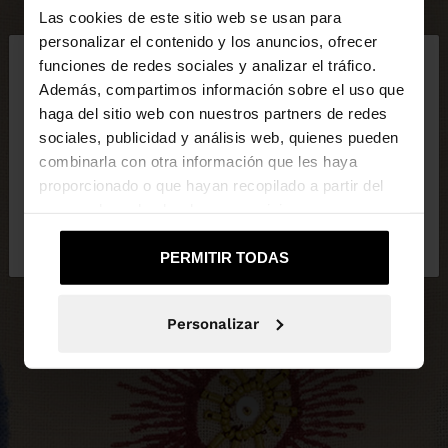
Las cookies de este sitio web se usan para
×
personalizar el contenido y los anuncios, ofrecer
hola
funciones de redes sociales y analizar el tráfico.
Además, compartimos información sobre el uso que
haga del sitio web con nuestros partners de redes
Estás accediendo a la web de España. ¿Quieres ir a
sociales, publicidad y análisis web, quienes pueden
la web de United States?
combinarla con otra información que les haya
proporcionado o que hayan recopilado a partir del
uso que haya hecho de sus servicios.
No, continuar en la web
Sí, llévame a
de España
United States
PERMITIR TODAS
Personalizar