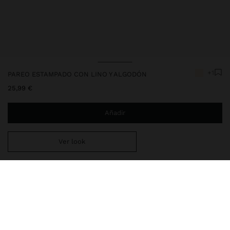
+1
PAREO ESTAMPADO CON LINO Y ALGODÓN
25,99 €
Añadir
Ver look
Estás a
29,99 €
del envío gratis a domicilio
Entrega en tienda siempre gratis
249430
|
multicor