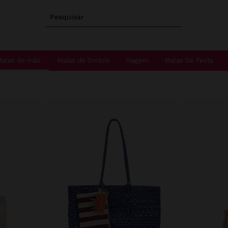
Pesquisar
Malas de mão
Malas de Ombro
Viagem
Malas De Festa