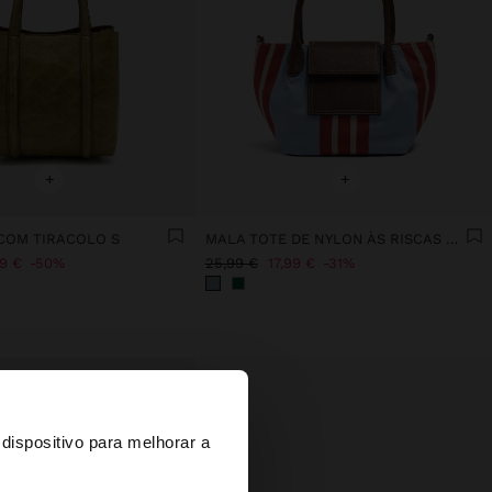
+
+
COM TIRACOLO S
MALA TOTE DE NYLON ÀS RISCAS COM ABA
99 €
50%
25,99 €
17,99 €
31%
×
dispositivo para melhorar a
d States?