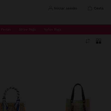
iniciar sessão
cesta
Pastas
Straw Bags
Nylon Bags