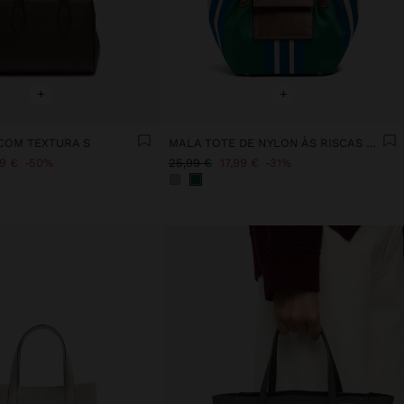
+
+
COM TEXTURA S
MALA TOTE DE NYLON ÀS RISCAS COM ABA
99 €
50%
25,99 €
17,99 €
31%