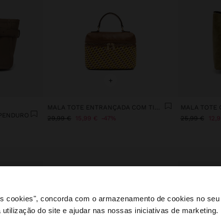
+
MALA TOTE ENTRANÇADA COM TIRACOLO
MALA TOTE 
 PENDURO
29,99 €
15,99 €
47%
25,99 €
12,
 os cookies", concorda com o armazenamento de cookies no seu 
 utilização do site e ajudar nas nossas iniciativas de marketing.
e a partir de Portugal. Deseja navegar no nosso site Unite