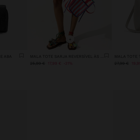
+
E ABA
MALA TOTE SARJA REVERSÍVEL ÀS RISCAS
25,99 €
17,99 €
31%
27,99 €
19,9