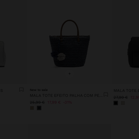
+
 S
New to sale
MALA TOTE EFEITO PALHA COM PENDURO
27,99 €
12,9
25,99 €
17,99 €
31%