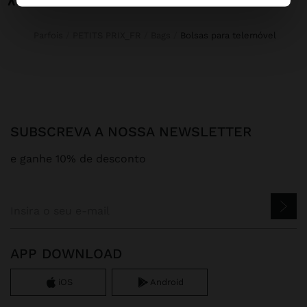
Parfois
PETITS PRIX_FR
Bags
bolsas para telemóvel
SUBSCREVA A NOSSA NEWSLETTER
e ganhe 10% de desconto
APP DOWNLOAD
iOS
Android