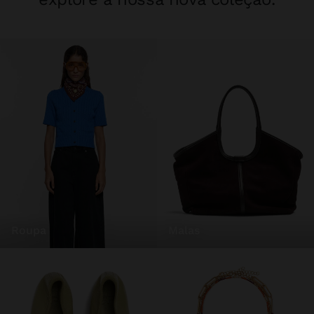
roupa
malas