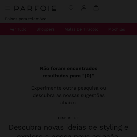
Bolsas para telemóvel
Ver Tudo
Shoppers
Malas De Tiracolo
Mochilas
Não foram encontrados
resultados para "{0}".
Experimente outra pesquisa ou
descubra as nossas sugestões
abaixo.
INSPIRE-SE
Descubra novas ideias de styling e
explore a nossa nova coleção.