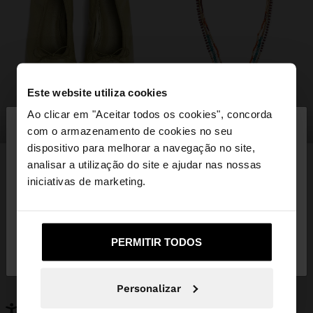
Este website utiliza cookies
×
Ao clicar em "Aceitar todos os cookies", concorda
olá
sapatos
bijuteria
com o armazenamento de cookies no seu
dispositivo para melhorar a navegação no site,
Está a aceder ao site a partir de Portugal. Deseja
analisar a utilização do site e ajudar nas nossas
navegar no nosso site United States?
iniciativas de marketing.
PODERÁ INTERESSAR-LHE
Novidades
Malas
Não, Fique em
Sim, leve-me a United
Roupa
PERMITIR TODOS
Bijuteria
Portugal
States
Sapatos
Carteiras
Relógios
Personalizáveis
Personalizar
Acessórios