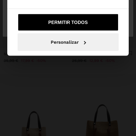
Não, Fique em
Sim, leve-me a United
PERMITIR TODOS
Portugal
States
+
+
Personalizar
MALA TOTE EFEITO PALHA COM PENDURO XL
MALA TOTE EFEITO PALHA COM PENDURO M
35,99 €
17,99 €
50%
25,99 €
12,99 €
50%