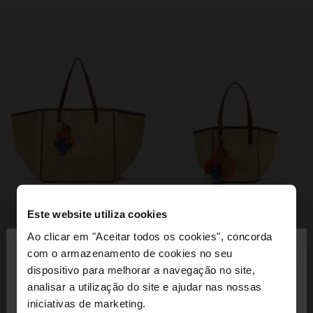
Este website utiliza cookies
×
Ao clicar em "Aceitar todos os cookies", concorda
olá
com o armazenamento de cookies no seu
dispositivo para melhorar a navegação no site,
Está a aceder ao site a partir de Portugal. Deseja
analisar a utilização do site e ajudar nas nossas
navegar no nosso site United States?
iniciativas de marketing.