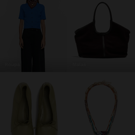
roupa
malas