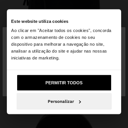
Este website utiliza cookies
×
Ao clicar em "Aceitar todos os cookies", concorda
olá
com o armazenamento de cookies no seu
dispositivo para melhorar a navegação no site,
Está a aceder ao site a partir de Portugal. Deseja
analisar a utilização do site e ajudar nas nossas
navegar no nosso site United States?
iniciativas de marketing.
Não, Fique em
Sim, leve-me a United
PERMITIR TODOS
Portugal
States
Personalizar