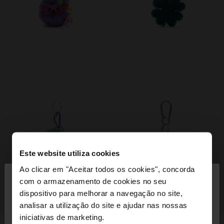
Este website utiliza cookies
×
Ao clicar em "Aceitar todos os cookies", concorda
olá
com o armazenamento de cookies no seu
dispositivo para melhorar a navegação no site,
+
+
Está a aceder ao site a partir de Portugal. Deseja
analisar a utilização do site e ajudar nas nossas
navegar no nosso site United States?
iniciativas de marketing.
PORTA-CHAVES CHARM POMPOM LOVE
PORTA-CHAVES CHARM TREVO DE MISSANGAS