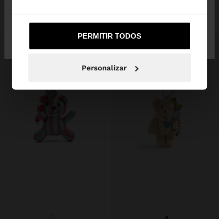
17,99 €
3,99 €
78%
9,99 €
5,99 €
40%
Não, Fique em
Sim, leve-me a United
PERMITIR TODOS
Portugal
States
Personalizar