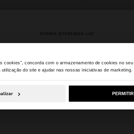
PODERÁ INTERESSAR-LHE
Novidades
Malas
Roupa
Bijuteria
Sapatos
Carteiras
 os cookies", concorda com o armazenamento de cookies no seu 
Relógios
Personalizáveis
Acessórios
 utilização do site e ajudar nas nossas iniciativas de marketing.
e a partir de Portugal. Deseja navegar no nosso site Unite
alizar
PERMITI
Não, Fique em Portugal
Sim, leve
Parfois
SALE_IT
view all