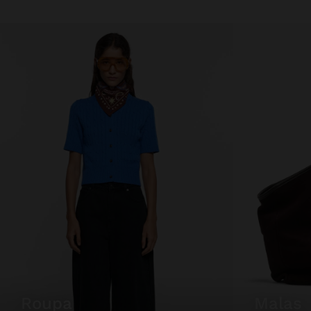
roupa
malas