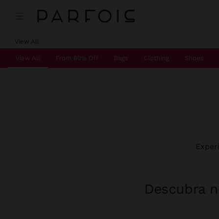
View All
View All
From 60% Off
Bags
Clothing
Shoes
Exper
Descubra no