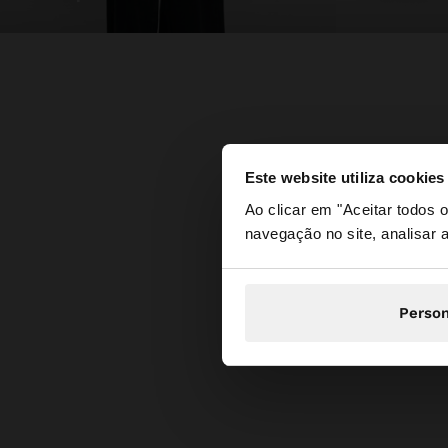
Este website utiliza cookies
olá
Ao clicar em "Aceitar todos
navegação no site, analisar a
Está a aceder ao sit
Person