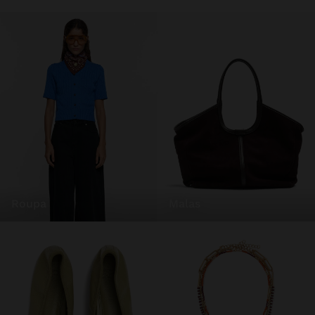
roupa
malas