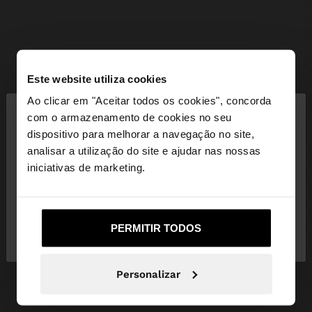
Este website utiliza cookies
×
Ao clicar em "Aceitar todos os cookies", concorda
olá
com o armazenamento de cookies no seu
dispositivo para melhorar a navegação no site,
Está a aceder ao site a partir de Portugal. Deseja
analisar a utilização do site e ajudar nas nossas
navegar no nosso site United States?
iniciativas de marketing.
Não, Fique em
Sim, leve-me a United
PERMITIR TODOS
Portugal
States
Personalizar