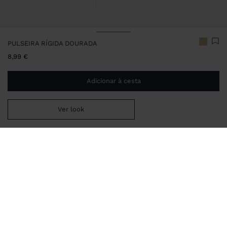
PULSEIRA RÍGIDA DOURADA
8,99 €
Adicionar à cesta
Ver look
Envio ao domicílio gratuito se adicionar
29,99 €
à sua cesta.
Entrega em loja sempre grátis
160658
|
dourado
Pulseira rígida com acabamento dourado.
Bijuteria
Pulseiras