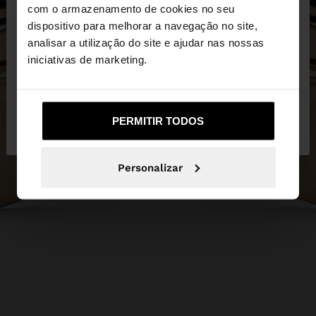
×
olá
com o armazenamento de cookies no seu
dispositivo para melhorar a navegação no site,
Está a aceder ao site a partir de Portugal. Deseja
analisar a utilização do site e ajudar nas nossas
navegar no nosso site United States?
iniciativas de marketing.
Não, Fique em
Sim, leve-me a United
PERMITIR TODOS
Portugal
States
Personalizar