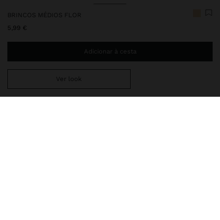
BRINCOS MÉDIOS FLOR
5,99 €
Adicionar à cesta
Ver look
Envio ao domicílio gratuito se adicionar
29,99 €
à sua cesta.
Entrega em loja sempre grátis
160561
|
dourado
Brincos martelados com acabamento dourado.
Bijuteria
Brincos
entrega, trocas e devoluções