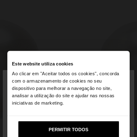
Este website utiliza cookies
×
Ao clicar em "Aceitar todos os cookies", concorda
olá
com o armazenamento de cookies no seu
dispositivo para melhorar a navegação no site,
Está a aceder ao site a partir de Portugal. Deseja
analisar a utilização do site e ajudar nas nossas
navegar no nosso site United States?
iniciativas de marketing.
Não, Fique em
Sim, leve-me a United
PERMITIR TODOS
Portugal
States