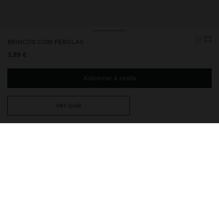
BRINCOS COM PÉROLAS
3,99 €
Adicionar à cesta
Ver look
Envio ao domicílio gratuito se adicionar
29,99 €
à sua cesta.
Entrega em loja sempre grátis
159983
|
bege
Brincos com pérolas.
Bijuteria
Brincos