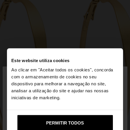
Este website utiliza cookies
×
Ao clicar em "Aceitar todos os cookies", concorda
olá
com o armazenamento de cookies no seu
dispositivo para melhorar a navegação no site,
Está a aceder ao site a partir de Portugal. Deseja
analisar a utilização do site e ajudar nas nossas
navegar no nosso site United States?
iniciativas de marketing.
Não, Fique em
Sim, leve-me a United
PERMITIR TODOS
Portugal
States