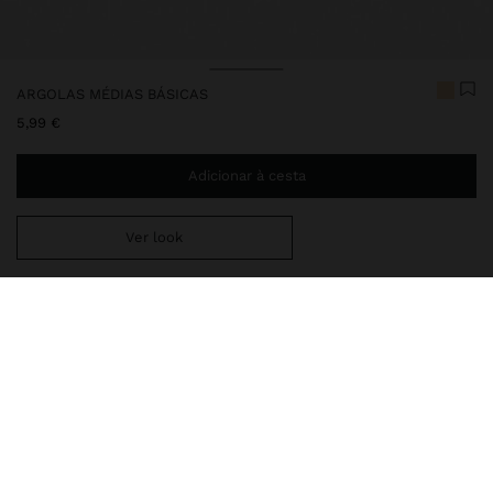
ARGOLAS MÉDIAS BÁSICAS
5,99 €
Adicionar à cesta
Ver look
Envio ao domicílio gratuito se adicionar
29,99 €
à sua cesta.
Entrega em loja sempre grátis
160161
|
dourado
Argolas douradas com acabamento escovado.
Bijuteria
Brincos
Argolas