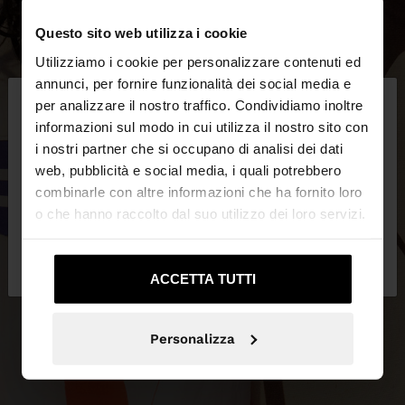
Questo sito web utilizza i cookie
Utilizziamo i cookie per personalizzare contenuti ed
×
annunci, per fornire funzionalità dei social media e
ciao
per analizzare il nostro traffico. Condividiamo inoltre
informazioni sul modo in cui utilizza il nostro sito con
i nostri partner che si occupano di analisi dei dati
Stai accedendo al sito da Svizzera. Vuoi navigare
web, pubblicità e social media, i quali potrebbero
sul nostro sito United States?
combinarle con altre informazioni che ha fornito loro
o che hanno raccolto dal suo utilizzo dei loro servizi.
No, resta in
Sì, portami su United
Svizzera
States
ACCETTA TUTTI
Personalizza