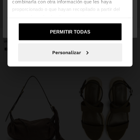
combinarla con otra información que les haya
proporcionado o que hayan recopilado a partir del
uso que haya hecho de sus servicios.
No, continuar en la web
Sí, llévame a
+
+
de España
United States
PERMITIR TODAS
BOLSO SHOPPER LISO
LLAVERO CHARM BEISBOL - THE BEAR COLLECTION
29,99 €
15,99 €
47%
25,99 €
4,99 €
81%
+1
Personalizar