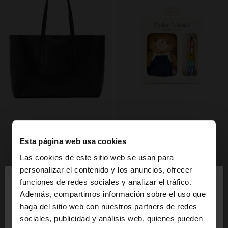
Esta página web usa cookies
Las cookies de este sitio web se usan para
×
personalizar el contenido y los anuncios, ofrecer
hola
funciones de redes sociales y analizar el tráfico.
Además, compartimos información sobre el uso que
haga del sitio web con nuestros partners de redes
Estás accediendo a la web de España. ¿Quieres ir a
sociales, publicidad y análisis web, quienes pueden
la web de United States?