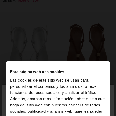
19,99 €
50%
39,99 €
Esta página web usa cookies
Las cookies de este sitio web se usan para
×
personalizar el contenido y los anuncios, ofrecer
hola
funciones de redes sociales y analizar el tráfico.
Además, compartimos información sobre el uso que
haga del sitio web con nuestros partners de redes
Estás accediendo a la web de España. ¿Quieres ir a
sociales, publicidad y análisis web, quienes pueden
la web de United States?