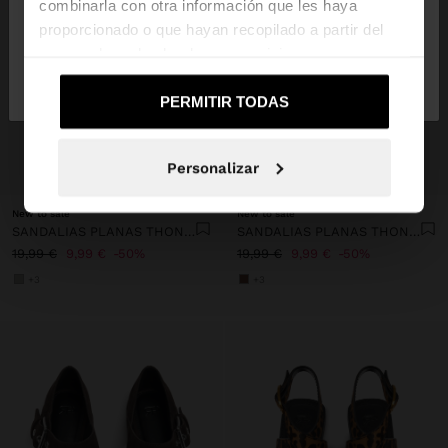
combinarla con otra información que les haya
proporcionado o que hayan recopilado a partir del
uso que haya hecho de sus servicios.
No, continuar en la web
Sí, llévame a
de España
United States
PERMITIR TODAS
Personalizar
+
+
New to sale
New to sale
SANDALIAS PLANAS THONG CON TIRAS
SANDALIAS PLANAS THONG CON TIRAS
19,99 €
9,99 €
50%
19,99 €
9,99 €
50%
+3
+3