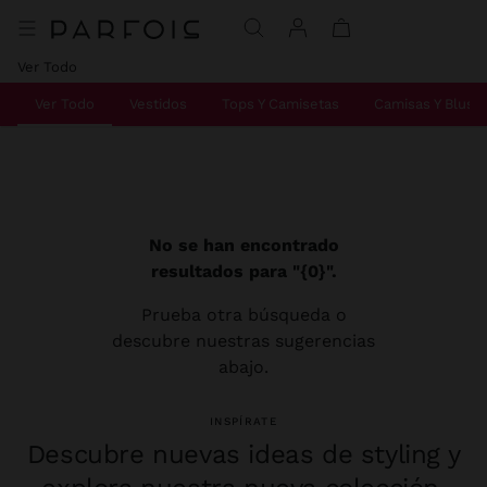
Ver Todo
Ver Todo
Vestidos
Tops Y Camisetas
Camisas Y Blusa
No se han encontrado
resultados para "{0}".
Prueba otra búsqueda o
descubre nuestras sugerencias
abajo.
INSPÍRATE
Descubre nuevas ideas de styling y