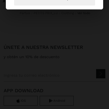
Parfois
PETITS PRIX_LU
Clothing
ver todo
ÚNETE A NUESTRA NEWSLETTER
y obtén un 10% de descuento
APP DOWNLOAD
iOS
Android