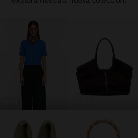
explora nuestra nueva colección.
ropa
bolsos