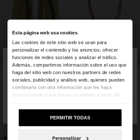
Esta página web usa cookies
Las cookies de este sitio web se usan para
×
personalizar el contenido y los anuncios, ofrecer
hola
zapatos
bisutería
funciones de redes sociales y analizar el tráfico.
Además, compartimos información sobre el uso que
haga del sitio web con nuestros partners de redes
Estás accediendo a la web de España. ¿Quieres ir a
sociales, publicidad y análisis web, quienes pueden
la web de United States?
combinarla con otra información que les haya
PUEDE INTERESARTE
proporcionado o que hayan recopilado a partir del
Novedades
Bolsos
uso que haya hecho de sus servicios.
No, continuar en la web
Sí, llévame a
Ropa
Bisutería
de España
United States
Zapatos
Carteras
PERMITIR TODAS
Relojes
Personalizables
Accesorios
Personalizar