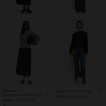
+
+
New to sale
JERSEY DE PUNTO LISO
CÁRDIGAN DE PUNTO A RAYAS
27,99 €
12,99 €
54%
25,99 €
17,99 €
31%