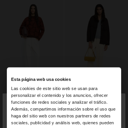
Esta página web usa cookies
Las cookies de este sitio web se usan para
×
personalizar el contenido y los anuncios, ofrecer
hola
funciones de redes sociales y analizar el tráfico.
Además, compartimos información sobre el uso que
haga del sitio web con nuestros partners de redes
Estás accediendo a la web de España. ¿Quieres ir a
sociales, publicidad y análisis web, quienes pueden
la web de United States?