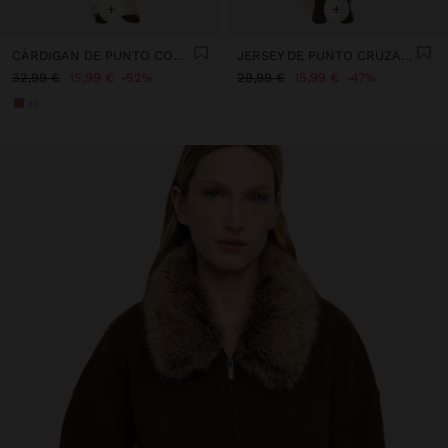
+
+
CÁRDIGAN DE PUNTO CON RAYAS
JERSEY DE PUNTO CRUZADO
32,99 €
15,99 €
52%
29,99 €
15,99 €
47%
+1