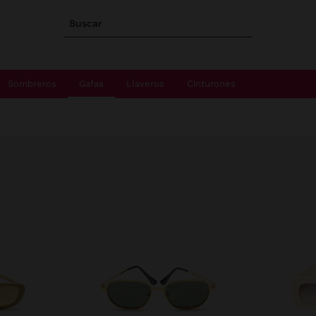
Buscar
Sombreros
Gafas
Llaveros
Cinturones