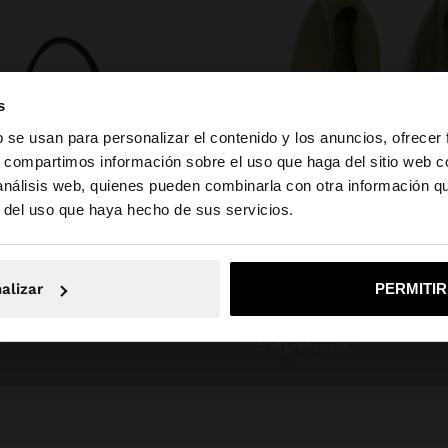
s
b se usan para personalizar el contenido y los anuncios, ofrecer
s, compartimos información sobre el uso que haga del sitio web 
 análisis web, quienes pueden combinarla con otra información q
la web de España. ¿Quieres ir a la web de United States?
r del uso que haya hecho de sus servicios.
No, continuar en la web de España
Sí, llé
alizar
PERMITI
zapatos