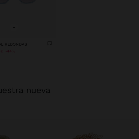
+
OL REDONDAS
 €
44%
uestra nueva