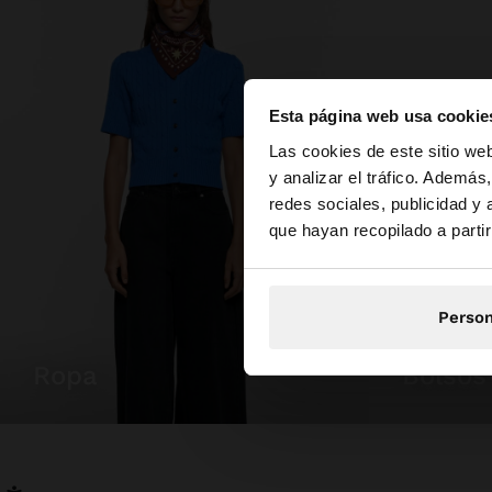
Esta página web usa cookie
hola
Las cookies de este sitio we
y analizar el tráfico. Ademá
redes sociales, publicidad y
Estás accediendo a 
que hayan recopilado a parti
Person
ropa
bolsos