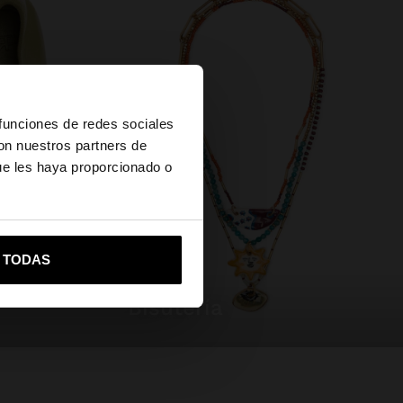
×
 funciones de redes sociales
con nuestros partners de
ue les haya proporcionado o
vame a United States
R TODAS
bisutería