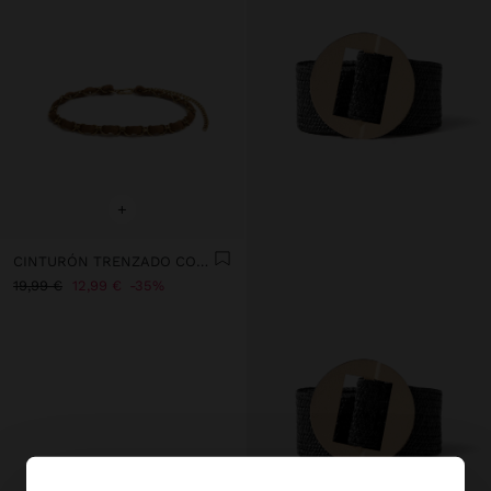
+
CINTURÓN TRENZADO CON AROS EFECTO PIEL
19,99 €
12,99 €
35%