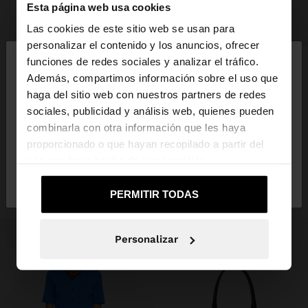
Esta página web usa cookies
Las cookies de este sitio web se usan para
+
×
personalizar el contenido y los anuncios, ofrecer
hola
funciones de redes sociales y analizar el tráfico.
CINTURÓN ELÁSTICO
15,99 €
9,99 €
38%
Además, compartimos información sobre el uso que
haga del sitio web con nuestros partners de redes
Estás accediendo a la web de España. ¿Quieres ir a
+1
sociales, publicidad y análisis web, quienes pueden
la web de United States?
combinarla con otra información que les haya
INSPÍRATE
proporcionado o que hayan recopilado a partir del
Descubre nuevas ideas de styling y
uso que haya hecho de sus servicios.
No, continuar en la web
Sí, llévame a
explora nuestra nueva colección.
de España
United States
PERMITIR TODAS
Personalizar