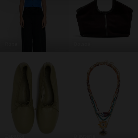
ropa
bolsos
zapatos
bisutería