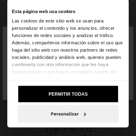
Esta página web usa cookies
Las cookies de este sitio web se usan para
×
personalizar el contenido y los anuncios, ofrecer
hola
funciones de redes sociales y analizar el tráfico.
Además, compartimos información sobre el uso que
haga del sitio web con nuestros partners de redes
Estás accediendo a la web de España. ¿Quieres ir a
sociales, publicidad y análisis web, quienes pueden
la web de United States?
combinarla con otra información que les haya
proporcionado o que hayan recopilado a partir del
uso que haya hecho de sus servicios.
No, continuar en la web
Sí, llévame a
de España
United States
PERMITIR TODAS
Personalizar