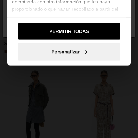
combinarla con otra información que les haya
proporcionado o que hayan recopilado a partir del
uso que haya hecho de sus servicios.
No, continuar en la web
Sí, llévame a
+
+
de España
United States
PERMITIR TODAS
VESTIDO MIDI CON DRAPEADO
VESTIDO ASIMÉTRICO ESTAMPADO
29,99 €
15,99 €
47%
32,99 €
15,99 €
52%
Personalizar
+1