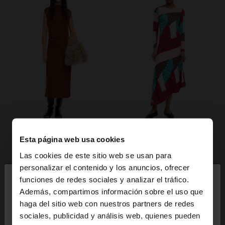
Esta página web usa cookies
Las cookies de este sitio web se usan para
×
personalizar el contenido y los anuncios, ofrecer
hola
funciones de redes sociales y analizar el tráfico.
Además, compartimos información sobre el uso que
haga del sitio web con nuestros partners de redes
Estás accediendo a la web de España. ¿Quieres ir a
sociales, publicidad y análisis web, quienes pueden
la web de United States?