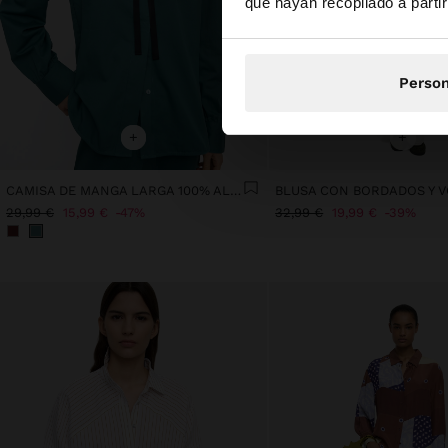
que hayan recopilado a parti
Person
+
+
CAMISA DE MANGA LARGA 100% ALGODÓN
BLUSA CON BORDADOS Y 
29,99 €
15,99 €
47%
32,99 €
19,99 €
39%