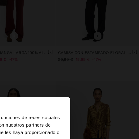
+
+
CAMISA DE MANGA LARGA 100% ALGODÓN
CAMISA CON ESTAMPADO FLORAL 100% ALGODÓN
99 €
47%
29,99 €
15,99 €
47%
×
 funciones de redes sociales
con nuestros partners de
ue les haya proporcionado o