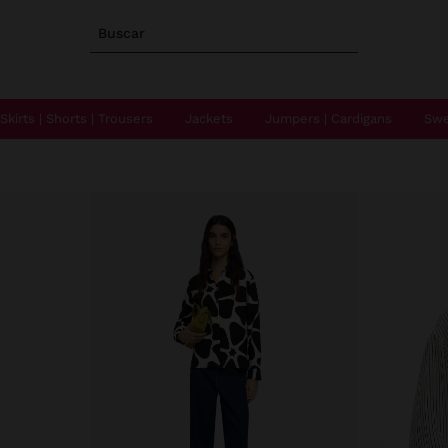
Buscar
Skirts | Shorts | Trousers
Jackets
Jumpers | Cardigans
Swe