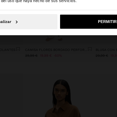
r del uso que haya hecho de sus servicios.
No, continuar en la web de España
Sí, llé
alizar
PERMITI
+
VOLANTES
CAMISA FLORES BORDADO PERFORADO 100% ALGODÓN
39,99 €
19,99 €
50%
29,99 €
19,