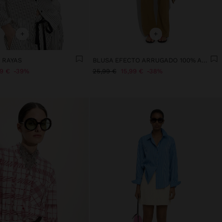
+
+
 RAYAS
BLUSA EFECTO ARRUGADO 100% ALGODÓN
99 €
39%
25,99 €
15,99 €
38%