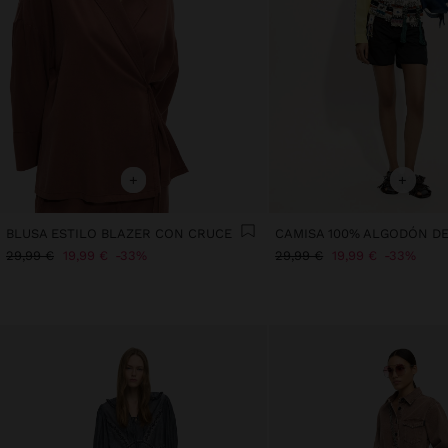
+
+
BLUSA ESTILO BLAZER CON CRUCE
29,99 €
19,99 €
33%
29,99 €
19,99 €
33%