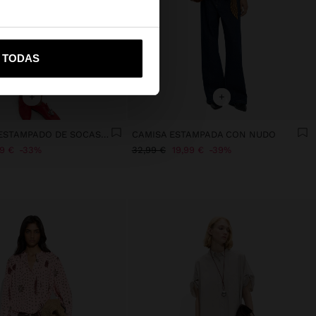
vame a United States
R TODAS
+
+
BLUSA CON ESTAMPADO DE SOCAS 100% ALGODÓN
CAMISA ESTAMPADA CON NUDO
99 €
33%
32,99 €
19,99 €
39%