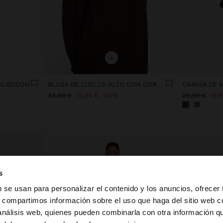
+
 ALGODÓN
BLUSA DE CUELLO ALTO CON CORDÓN
32,99 €
15,99 €
52%
29,99 €
15,
s
b se usan para personalizar el contenido y los anuncios, ofrecer
s, compartimos información sobre el uso que haga del sitio web 
 análisis web, quienes pueden combinarla con otra información q
la web de España. ¿Quieres ir a la web de United States?