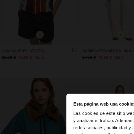
+
+
CAMISA 100% LYOCELL
CAMISA ESTAMPADA 100%
29,99 €
19,99 €
33%
27,99 €
19,99 €
29%
Esta página web usa cookie
hola
Las cookies de este sitio we
y analizar el tráfico. Ademá
redes sociales, publicidad y
Estás accediendo a 