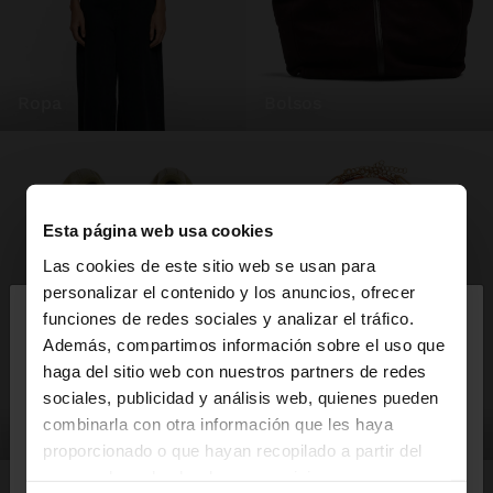
ropa
bolsos
Esta página web usa cookies
Las cookies de este sitio web se usan para
×
personalizar el contenido y los anuncios, ofrecer
hola
funciones de redes sociales y analizar el tráfico.
Además, compartimos información sobre el uso que
haga del sitio web con nuestros partners de redes
Estás accediendo a la web de España. ¿Quieres ir a
sociales, publicidad y análisis web, quienes pueden
la web de United States?
combinarla con otra información que les haya
zapatos
bisutería
proporcionado o que hayan recopilado a partir del
uso que haya hecho de sus servicios.
No, continuar en la web
Sí, llévame a