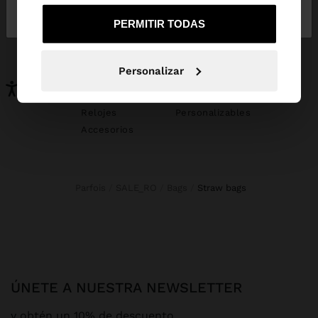
de España
United States
PERMITIR TODAS
PUEDE INTERESARTE
Novedades
Bolsos
Personalizar
Ropa
Bisutería
Zapatos
Carteras
Relojes
Personalizables
Accesorios
Parfois
SALE_RO
Bags
straw bags
ÚNETE A NUESTRA NEWSLETTER
y obtén un 10% de descuento