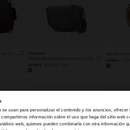
+
BOLSO BANDOLERA DE NYLON CON SOLAPA
Personalized
BOLSO BANDOLERA OVALADO CON SOLAPA
27,99 €
12,9
25,99 €
12,99 €
50%
s
b se usan para personalizar el contenido y los anuncios, ofrecer
s, compartimos información sobre el uso que haga del sitio web 
 análisis web, quienes pueden combinarla con otra información q
la web de España. ¿Quieres ir a la web de United States?