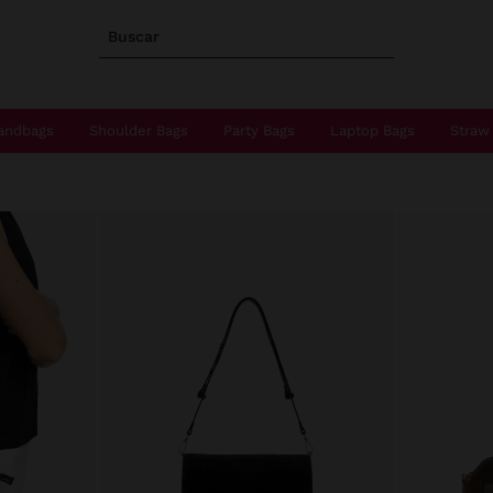
Buscar
andbags
Shoulder Bags
Party Bags
Laptop Bags
Straw