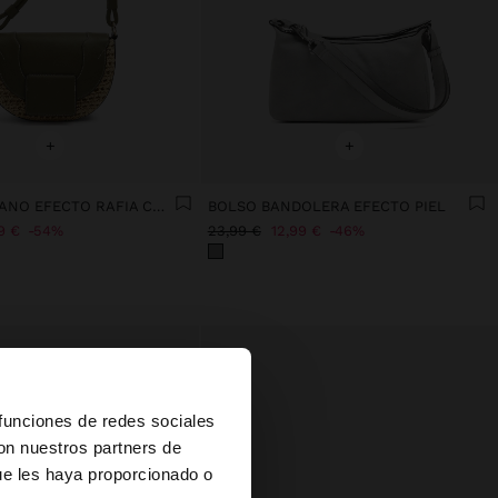
+
+
BOLSO DE MANO EFECTO RAFIA CON SOLAPA Y BANDOLERA
BOLSO BANDOLERA EFECTO PIEL
9 €
54%
23,99 €
12,99 €
46%
×
 funciones de redes sociales
con nuestros partners de
ue les haya proporcionado o