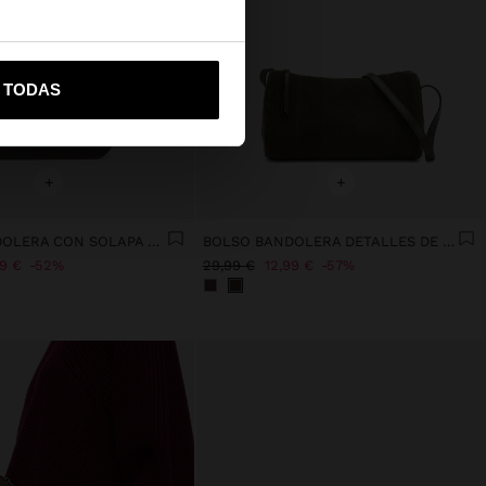
vame a United States
R TODAS
+
+
BOLSO BANDOLERA CON SOLAPA DOBLE
BOLSO BANDOLERA DETALLES DE PIEL
99 €
52%
29,99 €
12,99 €
57%