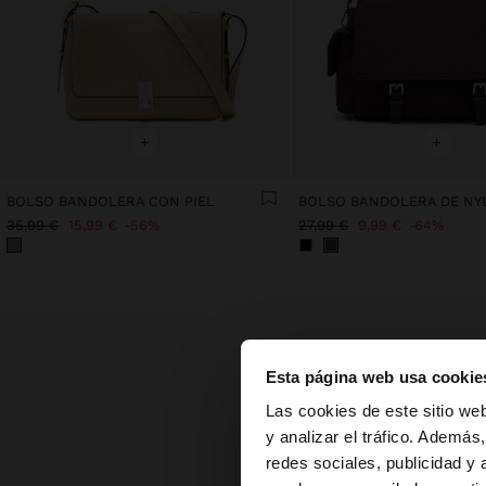
+
+
BOLSO BANDOLERA CON PIEL
35,99 €
15,99 €
56%
27,99 €
9,99 €
64%
Esta página web usa cookie
hola
Las cookies de este sitio we
y analizar el tráfico. Ademá
redes sociales, publicidad y
Estás accediendo a 