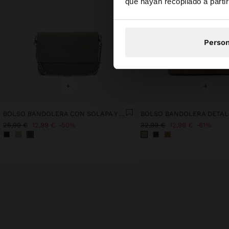
que hayan recopilado a parti
Person
+
+
BOLSO BANDOLERA CON SOLAPA Y TEXTURA SUAVE
25,99 €
12,99 €
50%
32,99 €
12,99 €
61%