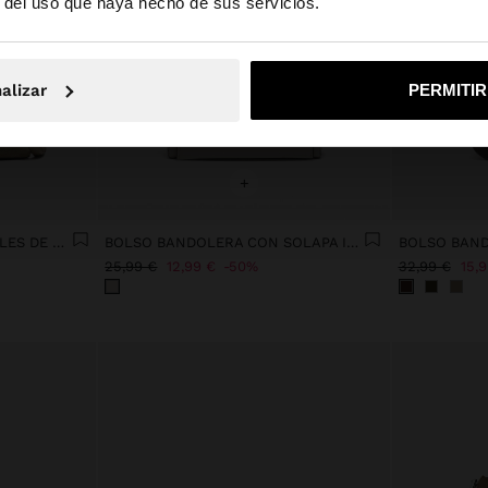
r del uso que haya hecho de sus servicios.
No, continuar en la web de España
Sí, llé
alizar
PERMITI
+
BOLSO BANDOLERA DETALLES DE PIEL CON CINTURÓN
BOLSO BANDOLERA CON SOLAPA IMANTADA
25,99 €
12,99 €
50%
32,99 €
15,