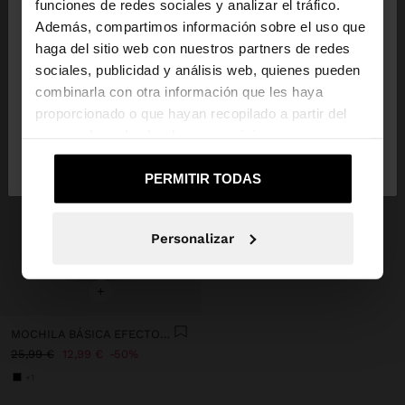
hola
funciones de redes sociales y analizar el tráfico.
Además, compartimos información sobre el uso que
haga del sitio web con nuestros partners de redes
Estás accediendo a la web de España. ¿Quieres ir a
sociales, publicidad y análisis web, quienes pueden
la web de United States?
combinarla con otra información que les haya
proporcionado o que hayan recopilado a partir del
uso que haya hecho de sus servicios.
No, continuar en la web
Sí, llévame a
de España
United States
PERMITIR TODAS
Personalizar
+
MOCHILA BÁSICA EFECTO PIEL
25,99 €
12,99 €
50%
+1