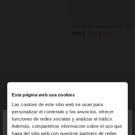
+
CINTURÓN TRENZADO CON AROS EFECTO PIEL
19,99 €
12,99 €
35%
Esta página web usa cookies
Las cookies de este sitio web se usan para
×
personalizar el contenido y los anuncios, ofrecer
hola
funciones de redes sociales y analizar el tráfico.
Además, compartimos información sobre el uso que
haga del sitio web con nuestros partners de redes
Estás accediendo a la web de España. ¿Quieres ir a