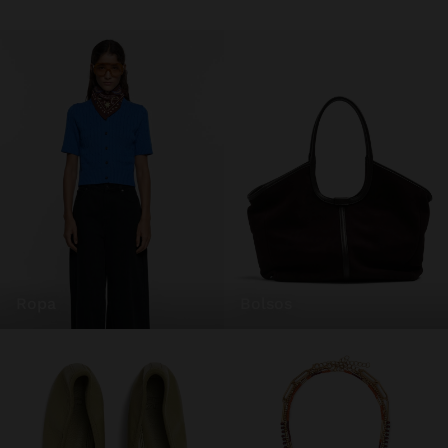
ropa
bolsos