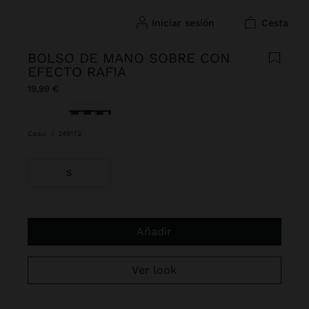
iniciar sesión
cesta
BOLSO DE MANO SOBRE CON
EFECTO RAFIA
19,99 €
Seleccionado
Caqui
|
249172
S
Añadir
Ver look