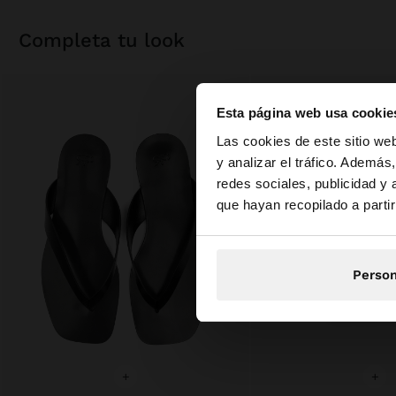
completa tu look
Esta página web usa cookie
hola
Las cookies de este sitio we
y analizar el tráfico. Ademá
redes sociales, publicidad y
Estás accediendo a 
que hayan recopilado a parti
Person
+
+