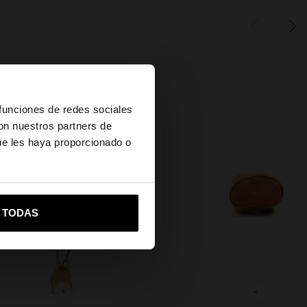
×
 funciones de redes sociales
con nuestros partners de
ue les haya proporcionado o
vame a United States
R TODAS
+
+