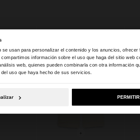
s
b se usan para personalizar el contenido y los anuncios, ofrecer
s, compartimos información sobre el uso que haga del sitio web 
 análisis web, quienes pueden combinarla con otra información q
la web de España. ¿Quieres ir a la web de United States?
r del uso que haya hecho de sus servicios.
No, continuar en la web de España
Sí, llé
alizar
PERMITI
+