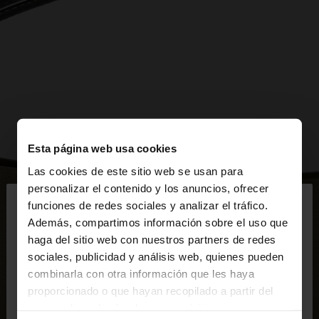
Esta página web usa cookies
Las cookies de este sitio web se usan para
×
personalizar el contenido y los anuncios, ofrecer
hola
funciones de redes sociales y analizar el tráfico.
Además, compartimos información sobre el uso que
haga del sitio web con nuestros partners de redes
Estás accediendo a la web de España. ¿Quieres ir a
sociales, publicidad y análisis web, quienes pueden
la web de United States?
combinarla con otra información que les haya
proporcionado o que hayan recopilado a partir del
uso que haya hecho de sus servicios.
No, continuar en la web
Sí, llévame a