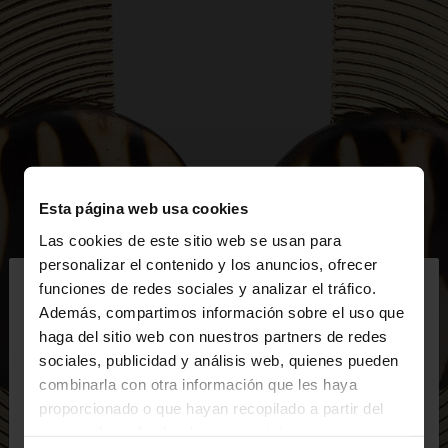
Esta página web usa cookies
Las cookies de este sitio web se usan para
×
personalizar el contenido y los anuncios, ofrecer
hola
funciones de redes sociales y analizar el tráfico.
Además, compartimos información sobre el uso que
haga del sitio web con nuestros partners de redes
Estás accediendo a la web de España. ¿Quieres ir a
sociales, publicidad y análisis web, quienes pueden
la web de United States?
combinarla con otra información que les haya
proporcionado o que hayan recopilado a partir del
uso que haya hecho de sus servicios.
No, continuar en la web
Sí, llévame a