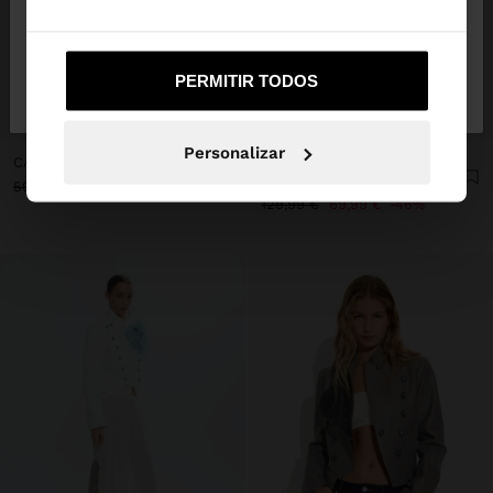
Não, Fique em
Sim, leve-me a United
PERMITIR TODOS
Portugal
States
+
+
Personalizar
CASACO EFEITO PELE COM BOLSOS
Vicky Montanari x Parfois
CASACO DE PELE COM FECHO DE CORRER
59,99 €
39,99 €
33%
129,99 €
69,99 €
46%