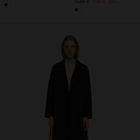
25,99 €
17,99 €
31%
+1
+1