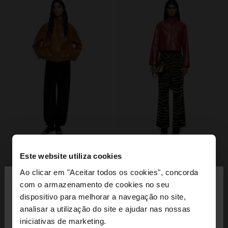
Este website utiliza cookies
×
Ao clicar em "Aceitar todos os cookies", concorda
olá
com o armazenamento de cookies no seu
dispositivo para melhorar a navegação no site,
Está a aceder ao site a partir de Portugal. Deseja
analisar a utilização do site e ajudar nas nossas
navegar no nosso site United States?
iniciativas de marketing.