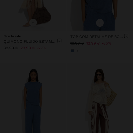
+
+
New to sale
TOP COM DETALHE DE BOTÕES
QUIMONO FLUIDO ESTAMPADO
19,99 €
12,99 €
35%
32,99 €
23,99 €
27%
+1