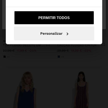
Não, Fique em
Sim, leve-me a United
PERMITIR TODOS
Portugal
States
+
+
Personalizar
New to sale
New to sale
TOP FLUIDO DECOTE EM BICO
CALÇAS FLUIDAS CINTURA ELÁSTICA
23,99 €
17,99 €
25%
29,99 €
19,99 €
33%
+4
+4