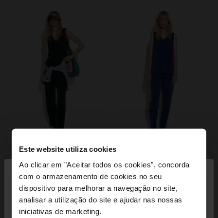
Este website utiliza cookies
×
Ao clicar em "Aceitar todos os cookies", concorda
olá
com o armazenamento de cookies no seu
dispositivo para melhorar a navegação no site,
Está a aceder ao site a partir de Portugal. Deseja
analisar a utilização do site e ajudar nas nossas
navegar no nosso site United States?
iniciativas de marketing.