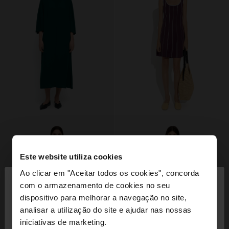
Este website utiliza cookies
×
Ao clicar em "Aceitar todos os cookies", concorda
olá
com o armazenamento de cookies no seu
dispositivo para melhorar a navegação no site,
Está a aceder ao site a partir de Portugal. Deseja
analisar a utilização do site e ajudar nas nossas
navegar no nosso site United States?
iniciativas de marketing.