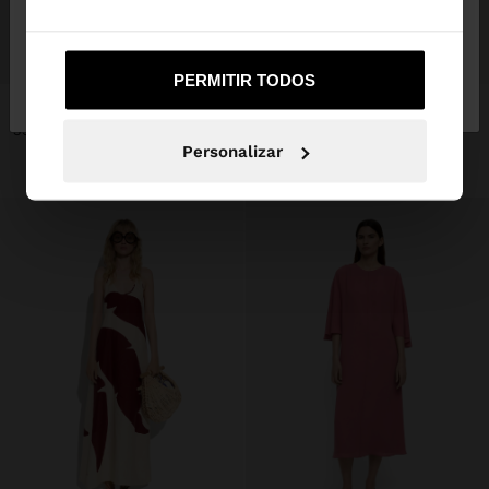
+
+
Não, Fique em
Sim, leve-me a United
PERMITIR TODOS
Portugal
States
VESTIDO MIDI COM BOLSOS
Online Exclusive
VESTIDO ÀS RISCAS EM CONTRASTE 100% LIOCEL
39,99 €
25,99 €
35%
35,99 €
17,99 €
50%
Personalizar