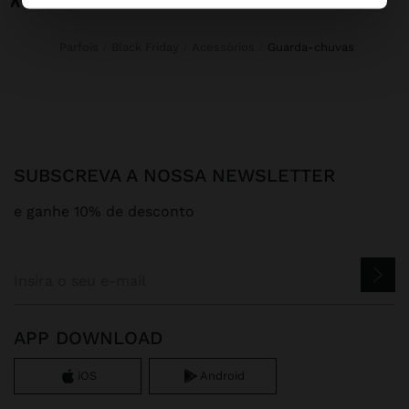
Parfois
Black Friday
Acessórios
guarda-chuvas
SUBSCREVA A NOSSA NEWSLETTER
e ganhe 10% de desconto
APP DOWNLOAD
iOS
Android