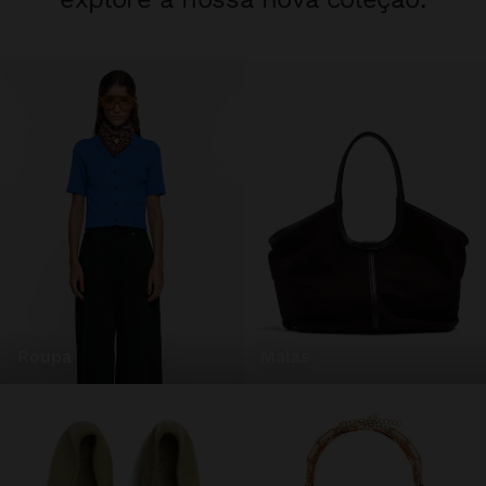
roupa
malas