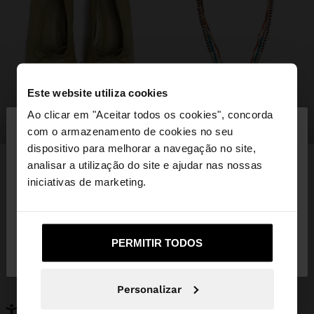
Este website utiliza cookies
×
Ao clicar em "Aceitar todos os cookies", concorda
olá
sapatos
bijuteria
com o armazenamento de cookies no seu
dispositivo para melhorar a navegação no site,
Está a aceder ao site a partir de Portugal. Deseja
analisar a utilização do site e ajudar nas nossas
navegar no nosso site United States?
iniciativas de marketing.
PODERÁ INTERESSAR-LHE
Novidades
Malas
Não, Fique em
Sim, leve-me a United
Roupa
PERMITIR TODOS
Bijuteria
Portugal
States
Sapatos
Carteiras
Relógios
Personalizáveis
Personalizar
Acessórios