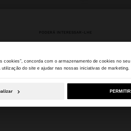
PODERÁ INTERESSAR-LHE
Novidades
Malas
Roupa
Bijuteria
Sapatos
Carteiras
 os cookies", concorda com o armazenamento de cookies no seu 
Relógios
Personalizáveis
Acessórios
 utilização do site e ajudar nas nossas iniciativas de marketing.
e a partir de Portugal. Deseja navegar no nosso site Unite
alizar
PERMITI
Não, Fique em Portugal
Sim, leve
Parfois
Black Friday
Acessórios
cintos