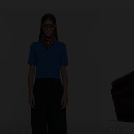
roupa
malas