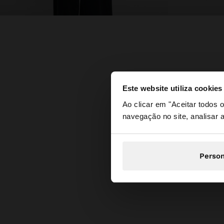
Este website utiliza cookies
olá
Ao clicar em "Aceitar todos
navegação no site, analisar a
Está a aceder ao sit
Person