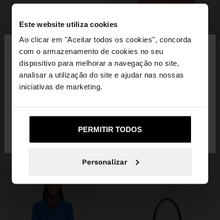
Este website utiliza cookies
+
×
Ao clicar em "Aceitar todos os cookies", concorda
olá
com o armazenamento de cookies no seu
PASHMINA 100% LÃ
dispositivo para melhorar a navegação no site,
29,99 €
7,99 €
73%
Está a aceder ao site a partir de Portugal. Deseja
analisar a utilização do site e ajudar nas nossas
+2
navegar no nosso site United States?
iniciativas de marketing.
INSPIRE-SE
Descubra novas ideias de styling e
Não, Fique em
Sim, leve-me a United
PERMITIR TODOS
Portugal
States
explore a nossa nova coleção.
Personalizar