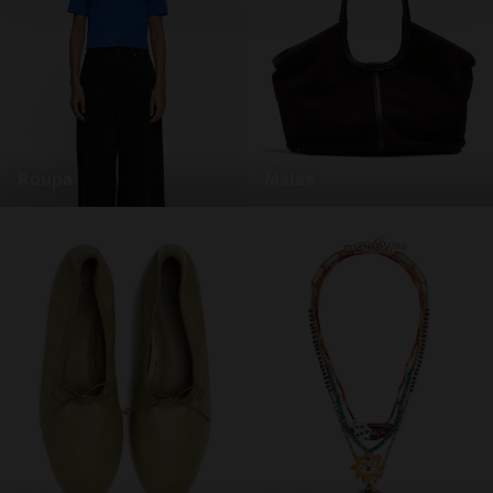
roupa
malas